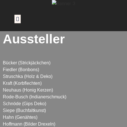
Aussteller
Bücker (Strickjäckchen)
Fiedler (Bonbons)
Struschka (Holz & Deko)
Kraft (Korbflechten)
Neuhaus (Honig Kerzen)
Rode-Busch (Indianerschmuck)
Schnöde (Gips Deko)
Siepe (Buchfaltkunst)
Hahn (Genähtes)
Hoffmann (Bilder Drexeln)