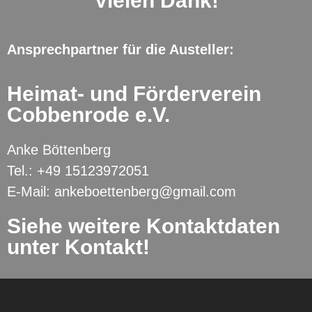
Vielen Dank!
Ansprechpartner für die Austeller:
Heimat- und Förderverein
Cobbenrode e.V.
Anke Böttenberg
Tel.: +49 15123972051
E-Mail: ankeboettenberg@gmail.com
Siehe weitere Kontaktdaten
unter Kontakt!