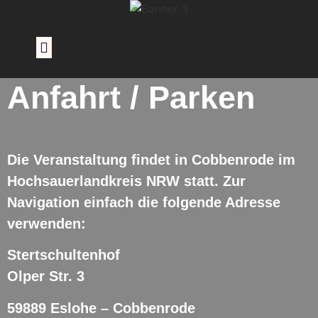
Anfahrt / Parken
Die Veranstaltung findet in Cobbenrode im
Hochsauerlandkreis NRW statt. Zur
Navigation einfach die folgende Adresse
verwenden:
Stertschultenhof
Olper Str. 3
59889 Eslohe – Cobbenrode